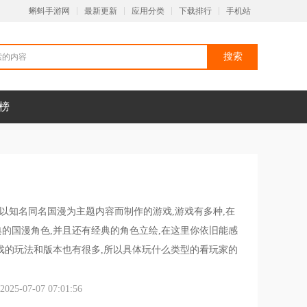
蝌蚪手游网
最新更新
应用分类
下载排行
手机站
榜
以知名同名国漫为主题内容而制作的游戏,游戏有多种,在
的国漫角色,并且还有经典的角色立绘,在这里你依旧能感
戏的玩法和版本也有很多,所以具体玩什么类型的看玩家的
5-07-07 07:01:56