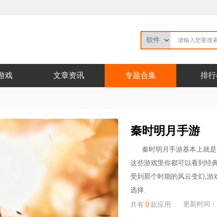
游戏
文章资讯
专题合集
排行
秦时明月手游
秦时明月手游基本上就是
这些游戏里你都可以看到经典
受到那个时期的风云变幻,游
选择.
0
更新时间：202
共有
款应用