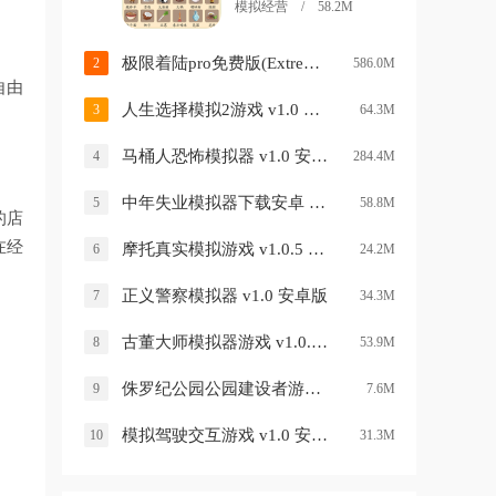
模拟经营 / 58.2M
极限着陆pro免费版(Extreme Landings) v3.8.3 最新版
2
586.0M
自由
人生选择模拟2游戏 v1.0 安卓版
3
64.3M
马桶人恐怖模拟器 v1.0 安卓版
4
284.4M
中年失业模拟器下载安卓 v2.3.3 安卓版
5
58.8M
的店
在经
摩托真实模拟游戏 v1.0.5 安卓版
6
24.2M
正义警察模拟器 v1.0 安卓版
7
34.3M
古董大师模拟器游戏 v1.0.0 安卓最新版
8
53.9M
侏罗纪公园公园建设者游戏 v2021.05.14.16 最新版
9
7.6M
模拟驾驶交互游戏 v1.0 安卓版
10
31.3M