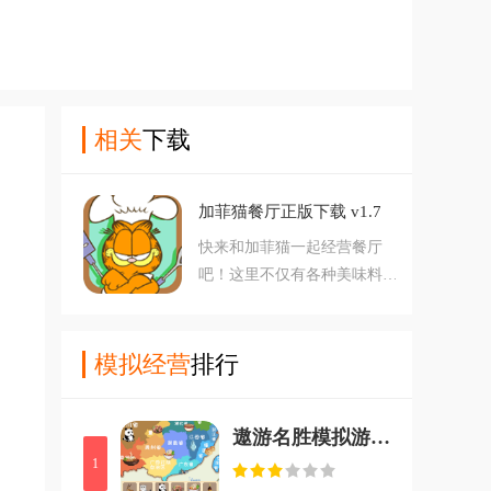
相关
下载
加菲猫餐厅正版下载 v1.7
快来和加菲猫一起经营餐厅
吧！这里不仅有各种美味料理
需要你动手制作，还要招待好
那些随时可能出现的神秘客人
哦。看着胖乎乎的加菲猫和他
模拟经营
排行
的朋友们忙前忙后，是不是特
别治愈？在经营之余，别忘了
遨游名胜模拟游戏 v1.0 安卓版
收集可爱的加菲猫主题卡片，
1
挑战集齐所有角色的乐趣！