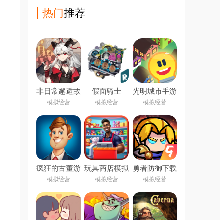
热门
推荐
非日常邂逅故
假面骑士
光明城市手游
事官方版
OOO模拟器
下载
模拟经营
模拟经营
模拟经营
豪华版
疯狂的古董游
玩具商店模拟
勇者防御下载
戏
器7723
安装
模拟经营
模拟经营
模拟经营