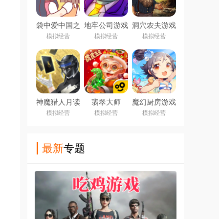
袋中爱中国之
地牢公司游戏
洞穴农夫游戏
家游戏下载
下载
模拟经营
模拟经营
模拟经营
(PocketLove
(Dungeon
安装器)
Inc)
神魔猎人月读
翡翠大师
魔幻厨房游戏
最新版下载
2025最新版
模拟经营
模拟经营
模拟经营
(神魔猎人月
本下载
读安装器)
最新
专题