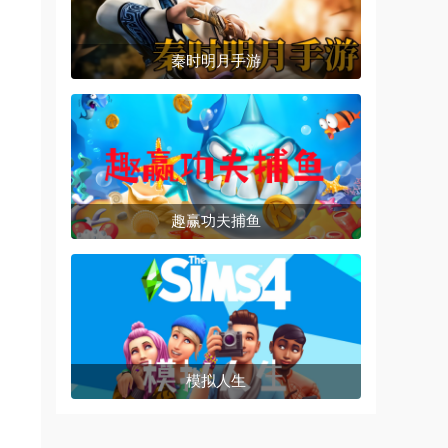
秦时明月手游
趣赢功夫捕鱼
模拟人生