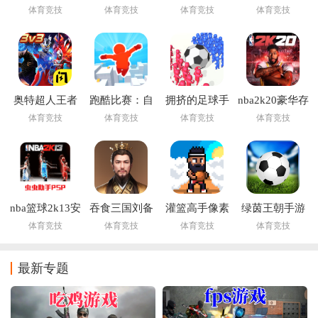
下载
下载
文版app
体育竞技
体育竞技
体育竞技
体育竞技
奥特超人王者
跑酷比赛：自
拥挤的足球手
nba2k20豪华存
对决
由跑安卓游戏
游
档版安卓游戏
体育竞技
体育竞技
体育竞技
体育竞技
nba篮球2k13安
吞食三国刘备
灌篮高手像素
绿茵王朝手游
卓游戏
传游戏
游戏(Hoop
体育竞技
体育竞技
体育竞技
体育竞技
Land)
最新专题