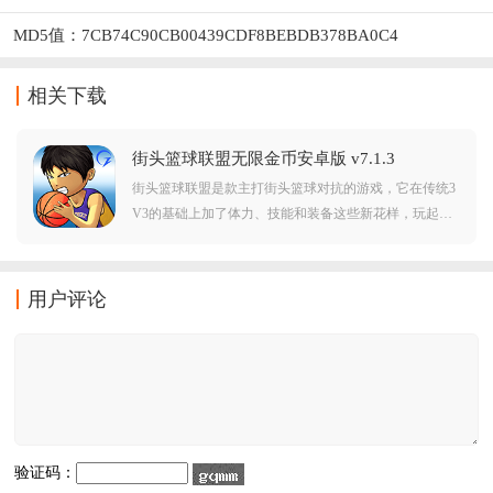
MD5值：7CB74C90CB00439CDF8BEBDB378BA0C4
相关下载
街头篮球联盟无限金币安卓版 v7.1.3
街头篮球联盟是款主打街头篮球对抗的游戏，它在传统3
V3的基础上加了体力、技能和装备这些新花样，玩起来
感觉还挺丰富的。游戏模式也挺多，想快速来一局、打
个联赛或者自己练练球都行，关键是没网也能玩，随时
随地都能搓一把。这个版本还把金币给改了，买东西基
用户评论
本不用愁。
验证码：