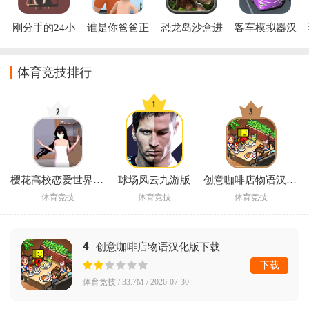
刚分手的24小
谁是你爸爸正
恐龙岛沙盒进
客车模拟器汉
时正版下载
版下载
化无广告版下
化版
载
体育竞技排行
樱花高校恋爱世界下载手机版
球场风云九游版
创意咖啡店物语汉化版下载
体育竞技
体育竞技
体育竞技
4
创意咖啡店物语汉化版下载
下载
体育竞技 / 33.7M / 2026-07-30