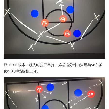
双PF+SF 战术：领先时拉开单打，落后追分时由浓眉与SF在弧
顶打无球挡拆投三分。