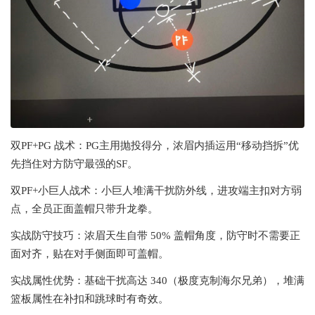
双PF+PG 战术：PG主用抛投得分，浓眉内插运用“移动挡拆”优
先挡住对方防守最强的SF。
双PF+小巨人战术：小巨人堆满干扰防外线，进攻端主扣对方弱
点，全员正面盖帽只带升龙拳。
实战防守技巧：浓眉天生自带 50% 盖帽角度，防守时不需要正
面对齐，贴在对手侧面即可盖帽。
实战属性优势：基础干扰高达 340（极度克制海尔兄弟），堆满
篮板属性在补扣和跳球时有奇效。