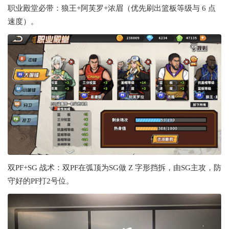
职业殿堂必带：狼王+阿芙罗+浓眉（优先刷出篮板等级与 6 点
速度）。
双PF+SG 战术：双PF在弧顶为SG做 Z 字形挡拆，由SG主攻，防
守好的PF打2号位。