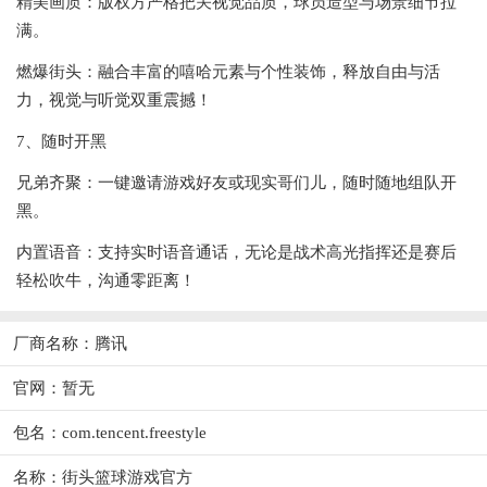
精美画质：版权方严格把关视觉品质，球员造型与场景细节拉
满。
燃爆街头：融合丰富的嘻哈元素与个性装饰，释放自由与活
力，视觉与听觉双重震撼！
7、随时开黑
兄弟齐聚：一键邀请游戏好友或现实哥们儿，随时随地组队开
黑。
内置语音：支持实时语音通话，无论是战术高光指挥还是赛后
轻松吹牛，沟通零距离！
厂商名称：腾讯
官网：暂无
包名：com.tencent.freestyle
名称：街头篮球游戏官方