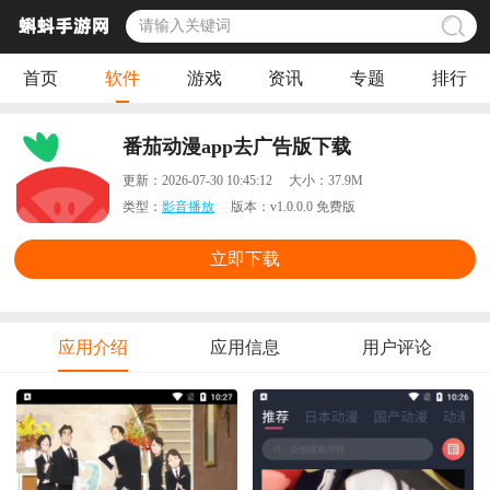
首页
软件
游戏
资讯
专题
排行
番茄动漫app去广告版下载
更新：
2026-07-30 10:45:12
大小：
37.9M
类型：
影音播放
版本：
v1.0.0.0 免费版
立即下载
应用介绍
应用信息
用户评论