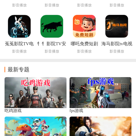
2025最新版
转换器安卓版
最新版本
影音播放
影音播放
影音播放
影音播放
菟菟影院TV电
牜牜影院TV安
哪吒免费短剧
海马影院tv电视
视版
卓版
最新版
盒子
影音播放
影音播放
影音播放
影音播放
最新专题
吃鸡游戏
fps游戏