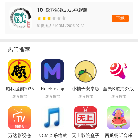
10
欧歌影视2025电视版
下载
影音播放 / 40.3M / 2026-07-30
热门推荐
顾我追剧2025
HoleFly app
小柚子安卓版
全民K歌海外版
最新版下载
下载
wesing
影音播放
影音播放
影音播放
影音播放
万达影视仓
NCM音乐格式
无上影院盒子
西瓜畅听音乐