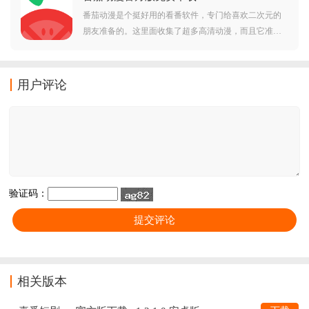
番茄动漫是个挺好用的看番软件，专门给喜欢二次元的
朋友准备的。这里面收集了超多高清动漫，而且它准备
了好几条播放路线，看的时候基本不会卡。新番更新速
度挺快的，每部剧周几更新都写得清清楚楚，让人心里
有个底。要是不知道看啥，还能参考大家给动漫打的分
用户评论
数，跟着评分找片子看，省得自己瞎找。
验证码：
相关版本