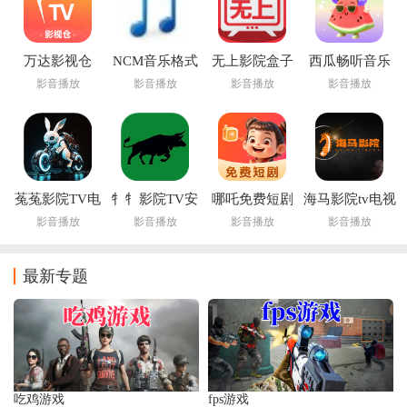
万达影视仓
NCM音乐格式
无上影院盒子
西瓜畅听音乐
2025最新版
转换器安卓版
最新版本
影音播放
影音播放
影音播放
影音播放
菟菟影院TV电
牜牜影院TV安
哪吒免费短剧
海马影院tv电视
视版
卓版
最新版
盒子
影音播放
影音播放
影音播放
影音播放
最新专题
吃鸡游戏
fps游戏