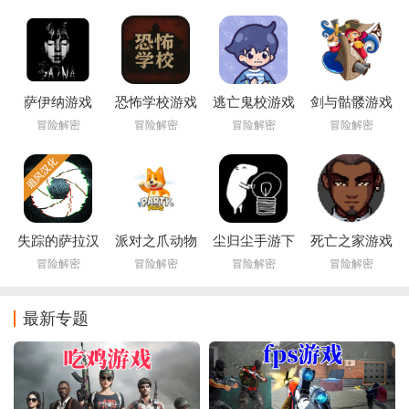
Explores)
Psaria)
新下载
萨伊纳游戏
恐怖学校游戏
逃亡鬼校游戏
剑与骷髅游戏
(Saina)
(Swords &
冒险解密
冒险解密
冒险解密
冒险解密
Crossbones: An
Epic Pirate
Story)
失踪的萨拉汉
派对之爪动物
尘归尘手游下
死亡之家游戏
化版
大战官方下载
载
冒险解密
冒险解密
冒险解密
冒险解密
最新专题