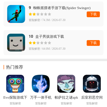
9
蜘蛛摇摆者手游下载(Spider Swinger)
下载
冒险解密 / 74.3M / 2026-07-30
10
盒子男孩游戏下载
下载
冒险解密 / 64.0M / 2026-07-30
热门推荐
Evo探险游戏下
万手一体手机
帕萨拉之谜apk
后室邪恶空间
载(Evo
版下载
完整版(Nekra
多人联机版最
冒险解密
冒险解密
冒险解密
冒险解密