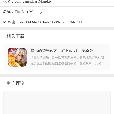
包名：com.game.LastMonday
名称：The Last Monday
MD5值：5b40843de231beb79589cc708f8dc7dd
相关下载
最后的荣光官方手游下载 v1.4 安卓版
「最后的荣光」是一款将古老三国历史与现代游戏机制
完美融合的创新性自走棋塔防手游。在游戏中，玩家将
穿越回烽火连天的三国时代，化身为智勇双全的主公，
通过在有限的资源与空间内巧妙招募名将、布置阵法，
构筑起坚不可摧的移动防线以抵御敌军侵袭。游戏极具
用户评论
策略深度，玩家需要根据敌方兵种与进攻路线，灵活调
配每位武将的独特技能与属性，完美触发武将间的协同
羁绊效应，用最小的代价克敌制胜，最终在策略与智慧
的较量中成就一方霸业！