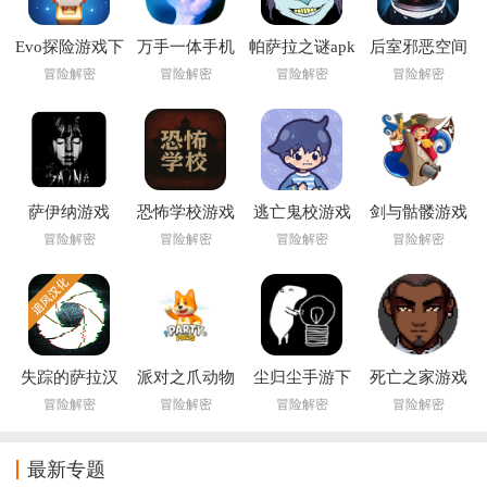
Evo探险游戏下
万手一体手机
帕萨拉之谜apk
后室邪恶空间
载(Evo
版下载
完整版(Nekra
多人联机版最
冒险解密
冒险解密
冒险解密
冒险解密
Explores)
Psaria)
新下载
萨伊纳游戏
恐怖学校游戏
逃亡鬼校游戏
剑与骷髅游戏
(Saina)
(Swords &
冒险解密
冒险解密
冒险解密
冒险解密
Crossbones: An
Epic Pirate
Story)
失踪的萨拉汉
派对之爪动物
尘归尘手游下
死亡之家游戏
化版
大战官方下载
载
冒险解密
冒险解密
冒险解密
冒险解密
最新专题