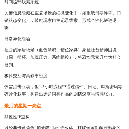
‌时间循环线索系统‌
关键信息隐藏在重复场景的细微变化中（如报纸日期异常、门
锁状态变化），鼓励玩家自主记录线索，形成个性化解谜逻
辑。
‌日常异化隐喻‌
扭曲的家居场景（血色涂鸦、错位家具）象征社畜精神困境
（周一循环、加班压力、系统操控），将恐怖元素升华为社会
批判。
‌极简交互与高叙事密度‌
仅需点击互动，但1.5小时流程中通过信件、日记、摩斯密码等
碎片化叙事，构建出远超同类作品的剧情深度与情感张力。
最后的星期一
亮点
颠覆性IP重构‌
以经典卡通角色“加菲猫”为恐怖载体，打破玩家对萌宠形象的