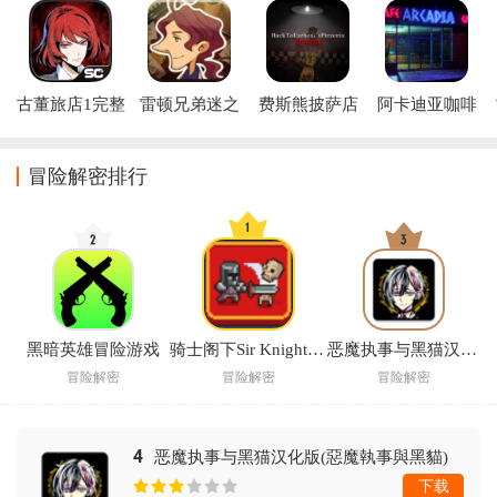
古董旅店1完整
雷顿兄弟迷之
费斯熊披萨店
阿卡迪亚咖啡
版
屋汉化版安卓
重制版游戏
厅游戏
冒险解密排行
黑暗英雄冒险游戏
骑士阁下Sir Knight游戏
恶魔执事与黑猫汉化版(惡魔執事與黑貓)
冒险解密
冒险解密
冒险解密
4
恶魔执事与黑猫汉化版(惡魔執事與黑貓)
下载