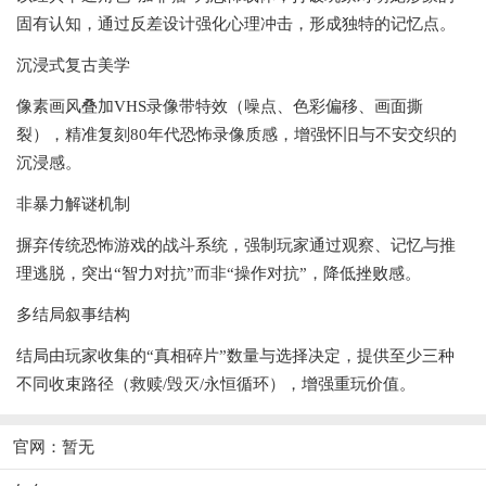
固有认知，通过反差设计强化心理冲击，形成独特的记忆点。
‌沉浸式复古美学‌
像素画风叠加VHS录像带特效（噪点、色彩偏移、画面撕
裂），精准复刻80年代恐怖录像质感，增强怀旧与不安交织的
沉浸感。
‌非暴力解谜机制‌
摒弃传统恐怖游戏的战斗系统，强制玩家通过观察、记忆与推
理逃脱，突出“智力对抗”而非“操作对抗”，降低挫败感。
‌多结局叙事结构‌
结局由玩家收集的“真相碎片”数量与选择决定，提供至少三种
不同收束路径（救赎/毁灭/永恒循环），增强重玩价值。
官网：暂无