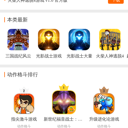
火柴人神逃脱4游戏 v1.0 官方版
下载
本类最新
三国战纪风云
光影战士游戏
光影战士大量
火柴人神逃脱4
再起无限气版
货币版
游戏
动作格斗排行
指尖激斗游戏
新世纪福音战士：破晓游戏
升级进化论游戏
动作格斗
动作格斗
动作格斗