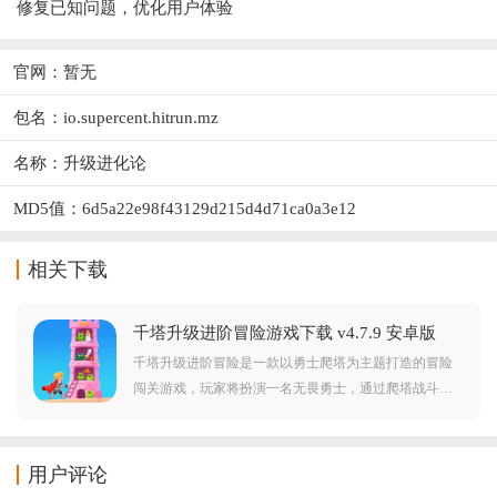
修复已知问题，优化用户体验
官网：暂无
包名：io.supercent.hitrun.mz
名称：升级进化论
MD5值：6d5a22e98f43129d215d4d71ca0a3e12
相关下载
千塔升级进阶冒险游戏下载 v4.7.9 安卓版
千塔升级进阶冒险是一款以勇士爬塔为主题打造的冒险
闯关游戏，玩家将扮演一名无畏勇士，通过爬塔战斗来
拯救心爱的公主，现在拿起手中的武器来挑战无数高塔
关卡，通过灵活搭配技能与防御建筑，突破怪物潮的围
攻，经典回合制的作战机制设定，五分钟左右即可结束
用户评论
一局塔防对决，每层塔都充满未知挑战，只有合理运用