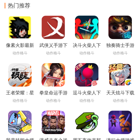
热门推荐
像素火影最新
武侠乂手游下
决斗火柴人下
独奏骑士手游
版
载安卓
载
动作格斗
动作格斗
动作格斗
动作格斗
王者荣耀：星
拳皇命运手游
逗斗火柴人下
天天炫斗下载
之破晓app
载安装
安装最新版
动作格斗
动作格斗
动作格斗
动作格斗