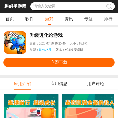
首页
软件
游戏
资讯
专题
排行
升级进化论游戏
更新：
2026-07-30 10:25:40
大小：
88.8M
类型：
动作格斗
版本：
v0.6.0 安卓版
立即下载
应用介绍
应用信息
用户评论