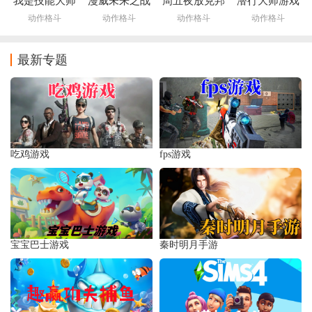
我是技能大师
漫威未来之战
周五夜放克邦
潜行大师游戏
游戏下载
app
佐兔(Friday
下载
动作格斗
动作格斗
动作格斗
动作格斗
Night Funkin)
最新专题
吃鸡游戏
fps游戏
宝宝巴士游戏
秦时明月手游