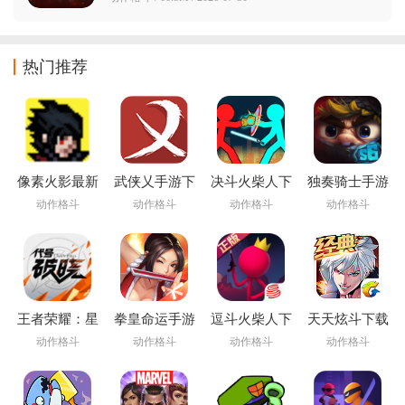
热门推荐
像素火影最新
武侠乂手游下
决斗火柴人下
独奏骑士手游
版
载安卓
载
动作格斗
动作格斗
动作格斗
动作格斗
王者荣耀：星
拳皇命运手游
逗斗火柴人下
天天炫斗下载
之破晓app
载安装
安装最新版
动作格斗
动作格斗
动作格斗
动作格斗