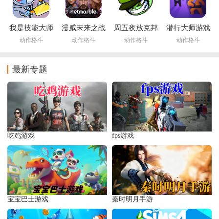
我是技能大师
漫威未来之战
周五夜放克邦
潜行大师游戏
游戏下载
app
佐兔(Friday
下载
动作格斗
动作格斗
动作格斗
动作格斗
Night Funkin)
最新专题
吃鸡游戏
fps游戏
宝宝巴士游戏
秦时明月手游