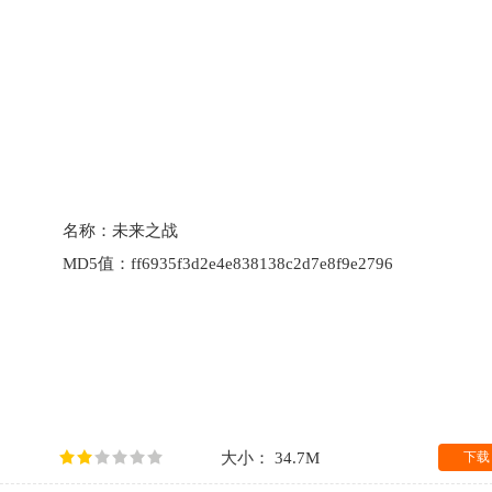
名称：
未来之战
MD5值：
ff6935f3d2e4e838138c2d7e8f9e2796
大小： 34.7M
下载