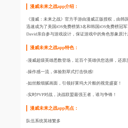
漫威未来之战app介绍：
《漫威：未来之战》官方手游由漫威正版授权，由韩国
迅速成为了美国iOS免费榜第3名和韩国iOS免费榜冠军
David亲自参与游戏设计，保证游戏中的角色形象原
漫威未来之战app特色：
-漫威超级英雄悉数登场，近百个英雄供您选择，还原
-操作感一流，体验割草式打击快感!
-如丝般细腻画面，引领好莱坞大片般的视觉盛宴！
-实时PVP对战，决战联盟最强王者，谁与争锋！
漫威未来之战app亮点：
队伍系统英雄繁多