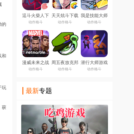
属
逗斗火柴人下
天天炫斗下载
我是技能大师
载安装
安装最新版
游戏下载
动作格斗
动作格斗
动作格斗
励的
以和
漫威未来之战
周五夜放克邦
潜行大师游戏
app
佐兔(Friday
下载
动作格斗
动作格斗
动作格斗
Night Funkin)
于玩
最新
专题
、获