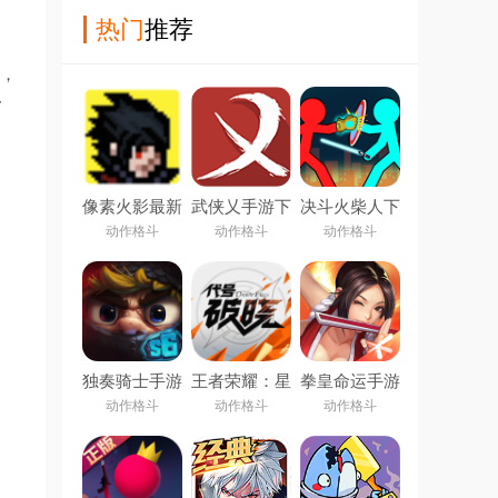
热门
推荐
荐，
r
像素火影最新
武侠乂手游下
决斗火柴人下
版
载安卓
载
动作格斗
动作格斗
动作格斗
独奏骑士手游
王者荣耀：星
拳皇命运手游
之破晓app
动作格斗
动作格斗
动作格斗