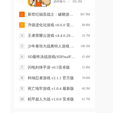
动作格斗 / 101.2M
新世纪福音战士：破晓游戏 v6.3.0 安卓版
2
867.9M
升级进化论游戏 v0.6.0 安卓版
3
88.8M
王者荣耀云游戏 v4.4.0.2960404 安卓版
4
16.7M
少年泰坦大战奥特人游戏 v1.0.0 安卓最新版
5
198.3M
SD最终决战游戏(SDFinalFight) v1.5.2 安卓版
6
65.4M
闪电剑侠手游 v0.5安卓版
7
52.8M
科纳忍者游戏 v2.1.1 官方版
8
59.8M
死亡地牢游戏 v1.0.4 最新版
9
60.3M
机甲超人大战 v1.0.0 安卓版
10
61.7M