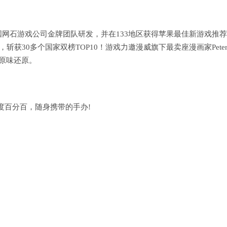
网石游戏公司金牌团队研发，并在133地区获得苹果最佳新游戏推
，斩获30多个国家双榜TOP10！游戏力邀漫威旗下最卖座漫画家Pete
汁原味还原。
度百分百，随身携带的手办!