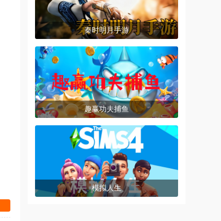
秦时明月手游
趣赢功夫捕鱼
模拟人生